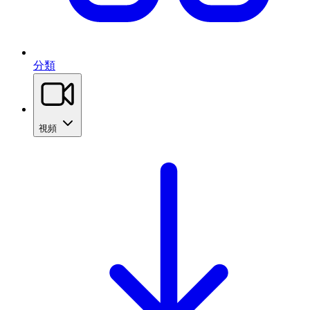
分類
視頻