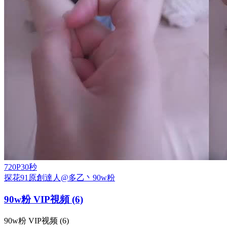
720P
30秒
探花
91原創達人@多乙丶
90w粉
90w粉 VIP視頻 (6)
90w粉 VIP视频 (6)