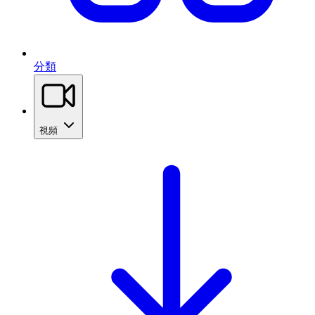
分類
視頻