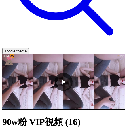
Toggle theme
90w粉 VIP視頻 (16)