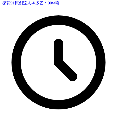
探花
91原創達人@多乙丶
90w粉