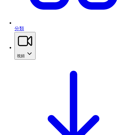
分類
視頻