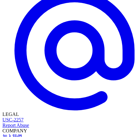
LEGAL
USC-2257
Report Abuse
COMPANY
加入我們