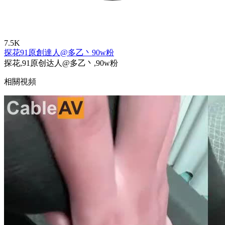
7.5K
探花
91原創達人@多乙丶
90w粉
探花,91原创达人@多乙丶,90w粉
相關視頻