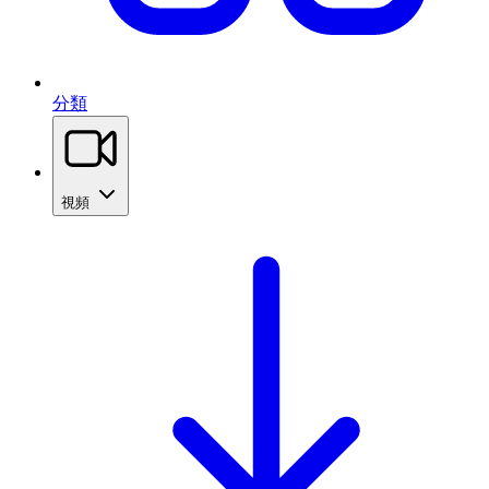
分類
視頻