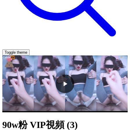
Toggle theme
90w粉 VIP視頻 (3)