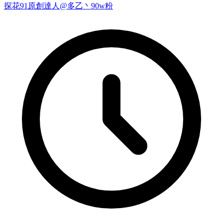
探花
91原創達人@多乙丶
90w粉