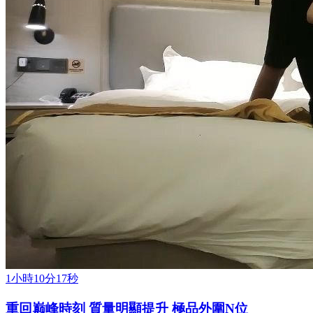
1小時10分17秒
重回巅峰時刻 質量明顯提升 極品外圍N位