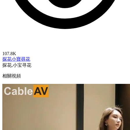
107.8K
探花
小寶尋花
探花,小宝寻花
相關視頻