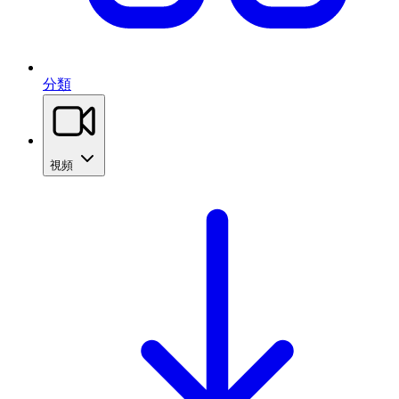
分類
視頻