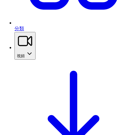
分類
視頻