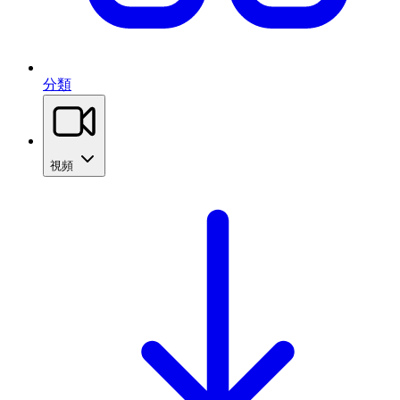
分類
視頻