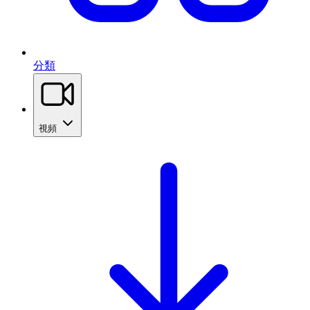
分類
視頻