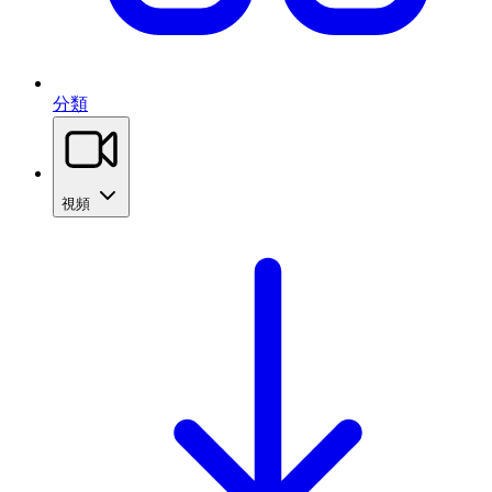
分類
視頻