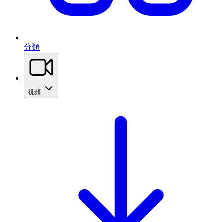
分類
視頻