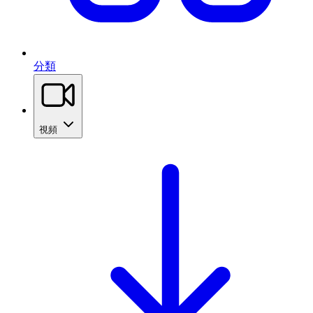
分類
視頻