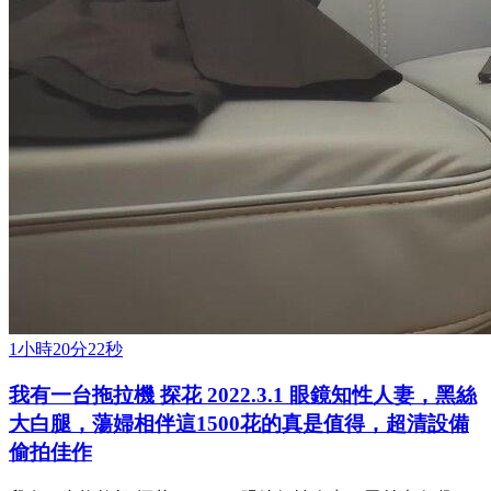
1小時20分22秒
我有一台拖拉機 探花 2022.3.1 眼鏡知性人妻，黑絲
大白腿，蕩婦相伴這1500花的真是值得，超清設備
偷拍佳作