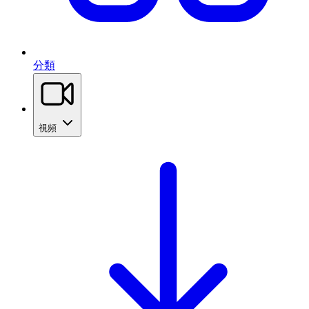
分類
視頻