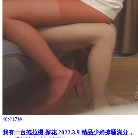
46分17秒
我有一台拖拉機 探花 2022.3.9 精品少婦撩騷滿分，