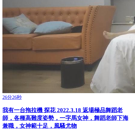
26分26秒
我有一台拖拉機 探花 2022.3.18 返場極品舞蹈老
師，各種高難度姿勢，一字馬女神，舞蹈老師下海
兼職，女神範十足，風騷尤物