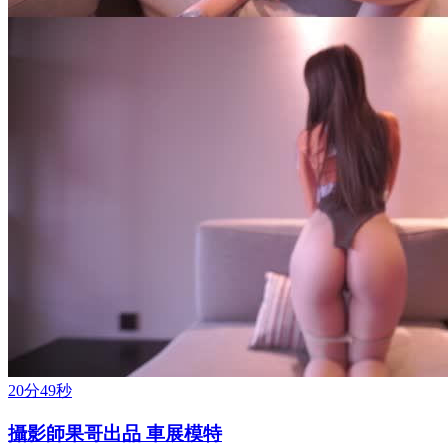
20分49秒
攝影師果哥出品 車展模特