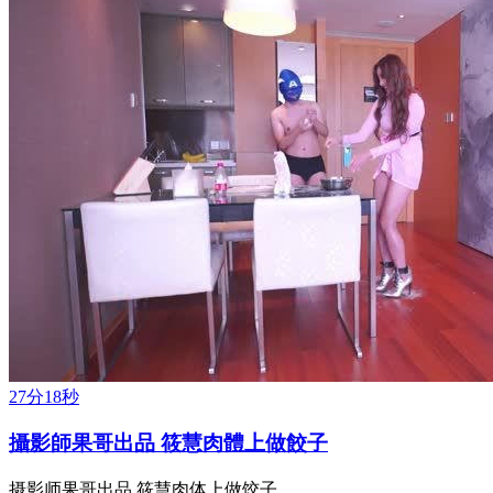
27分18秒
攝影師果哥出品 筱慧肉體上做餃子
摄影师果哥出品 筱慧肉体上做饺子