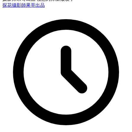
探花
攝影師果哥出品