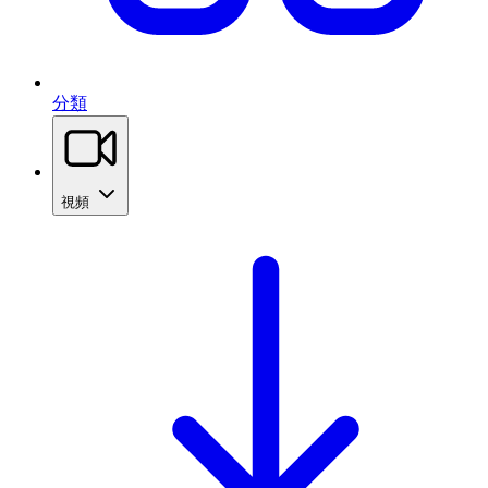
分類
視頻