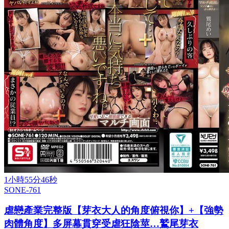
1小時55分46秒
SONE-761
虐戀產業完整版【芽衣大人的角度俯視你】+【強勢
肉體角度】多屏幕貫穿受虐狂陰莖…鷲尾芽衣