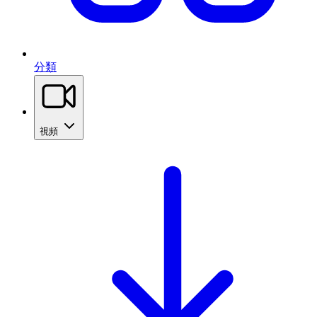
分類
視頻