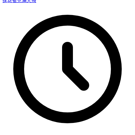
探花
雀兒滿天飛