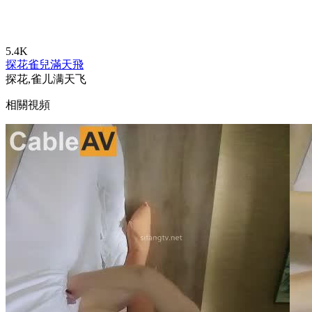
5.4K
探花
雀兒滿天飛
探花,雀儿满天飞
相關視頻