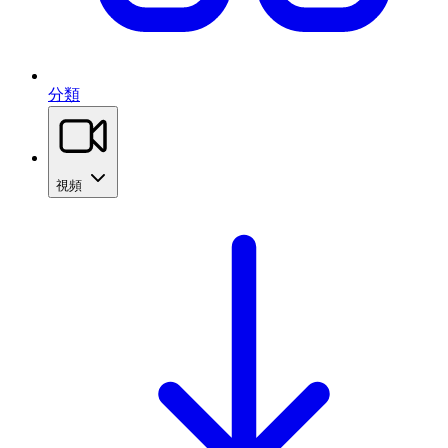
分類
視頻