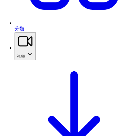
分類
視頻